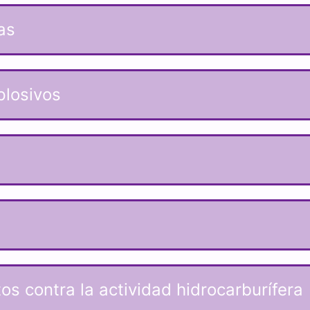
s​
plosivos
itos contra la actividad hidrocarburífera