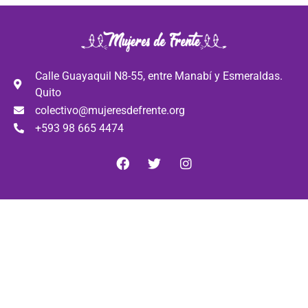
hasta
centros de
agosto del
rehabilitación
2023.
social en
el país.
Calle Guayaquil N8-55, entre Manabí y Esmeraldas.
Quito
colectivo@mujeresdefrente.org
+593 98 665 4474