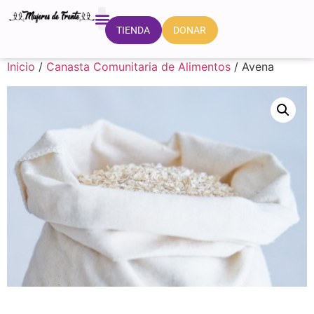
DONAR
TIENDA
FORMACIÓN E INVESTIGACIÓN
CASA DE LAS MUJERES
Inicio
/
Canasta Comunitaria de Alimentos
/ Avena